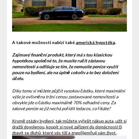
A takové možnosti nabízí také
americká hypotéka
.
Zajímavý finanční produkt, který má s tou klasickou
hypotékou společné to, že musíte ručit zástavou
nemovitosti a odlišuje se tím, že nemusíte peníze využít
pouze na bydlení, ale na úplně cokoliv a to bez doložení
účelu.
Díky tomu si můžete půjčit vysokou částku, které maximální
výše je ovlivněna tržní cenou zastavované nemovitosti a
obvykle jde o částku maximálně 70% odhadné ceny. Za
takové peníze se již nechá pořídit ledacos, co říkáte?
Kromě otázky bydlení, tak můžete vyřešit nákup auta, užít si
dražší dovolenou, koupit si nové zařízení do domácnosti či
zbavit se dluhů, které vás tíží a znepříjemňují vám život.