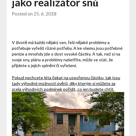
jako realizátor snů
Posted on
25. 6. 2018
V životě má každý nějaký sen, řeší nějaké problémy a
potřebuje vyřešit různé potřeby. A ke všemu jsou potřebné
peníze a mnohdy jde o dost vysoké částky.
A tak, než si na
svoje sny, plány a problémy našetříte, může se stát, že
přijdete o jejich splnění či vyřešení.
Pokud nechcete léta čekat na uspořenou částku, tak jsou
tady výhodné možnosti úvěrů, díky kterým si můžete za
zcela výhodných podmínek pořídit, co jen budete chtít.