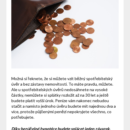
Možná si řeknete, že si můžete vzít běžný spotřebitelský
úvěr a bez zástavy nemovitosti. To máte pravdu, můžete.
Ale u spotřebitelských úvěrů nedosáhnete na vysoké
částky, nemůžete si splátky rozložit až na 30 let a ještě
budete platit vyšší úrok. Peníze vám nakonec nebudou
stačit a namísto jednoho úvěru budete mít najednou dva a
více, protože půjčenými penězi nepokryjete všechno, co
potřebujete.
Díky bezúčelné hypotéce budete splácet jeden závazek,