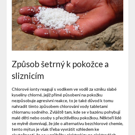
Způsob šetrný k pokožce a
sliznicím
Chlorové ionty reagují s vodíkem ve vodě za vzniku slabé
kyseliny chlorné, jejíž přímé působení na pokožku
nezpůsobuje agresivní reakce, to je také důvod k tomu
nahradit tímto způsobem chlorování vody tabletami
chlornanu sodného. Zvláště tam, kde se v bazénu pohybují
malé děti nebo osoby s přecitlivělou pokožkou. Někteří lidé
se mylně domnívají, že jde o alternativu bezchlorové chemie,
tento mýtus je však třeba vyvrátit vzhledem ke
skutečnosti, že se v průběhu elektrolýzy na elektrodách