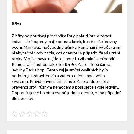
Bříza
Z břízy se používají především listy, pokud jste o zdraví
ledvin, ale i pupeny mají spoustu látek, které naše ledviny
ocení. Mají totiž močopudné účinky. Pomáhají s vylučováním
přebytečné vody z těla, což oceníte i v případě, že vás trápí
otoky. V bříze navíc najdete spoustu vitamínů a minerálů.
Pomoci vám mohou také nejrůznější čaje. Třeba
čaj na
ledviny
Darka hop. Tento čaj je směsí kvalitních bylin
podporující zdraví ledvin a vůbec celého močového
systému. Pravidelným pitím tohoto čaje podporujete
prevenci proti různým nemocem a posilujete svoje ledviny.
Doporučujeme ho pít alespoň jednou denně, nebo případně
dle potřeby.