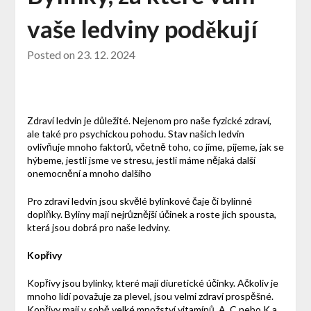
vaše ledviny poděkují
Posted on
23. 12. 2024
Zdraví ledvin je důležité. Nejenom pro naše fyzické zdraví,
ale také pro psychickou pohodu. Stav našich ledvin
ovlivňuje mnoho faktorů, včetně toho, co jíme, pijeme, jak se
hýbeme, jestli jsme ve stresu, jestli máme nějaká další
onemocnění a mnoho dalšího
Pro zdraví ledvin jsou skvělé bylinkové čaje či bylinné
doplňky. Byliny mají nejrůznější účinek a roste jich spousta,
která jsou dobrá pro naše ledviny.
Kopřivy
Kopřivy jsou bylinky, které mají diuretické účinky. Ačkoliv je
mnoho lidí považuje za plevel, jsou velmi zdraví prospěšné.
Kopřivy mají v sobě velké množství vitamínů, A, C nebo K a