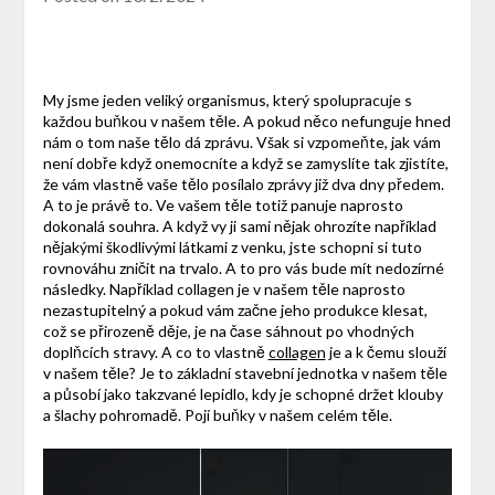
My jsme jeden veliký organismus, který spolupracuje s
každou buňkou v našem těle. A pokud něco nefunguje hned
nám o tom naše tělo dá zprávu. Však si vzpomeňte, jak vám
není dobře když onemocníte a když se zamyslíte tak zjistíte,
že vám vlastně vaše tělo posílalo zprávy již dva dny předem.
A to je právě to. Ve vašem těle totiž panuje naprosto
dokonalá souhra. A když vy ji sami nějak ohrozíte například
nějakými škodlivými látkami z venku, jste schopni si tuto
rovnováhu zničit na trvalo. A to pro vás bude mít nedozírné
následky. Například collagen je v našem těle naprosto
nezastupitelný a pokud vám začne jeho produkce klesat,
což se přirozeně děje, je na čase sáhnout po vhodných
doplňcích stravy. A co to vlastně
collagen
je a k čemu slouží
v našem těle? Je to základní stavební jednotka v našem těle
a působí jako takzvané lepidlo, kdy je schopné držet klouby
a šlachy pohromadě. Pojí buňky v našem celém těle.