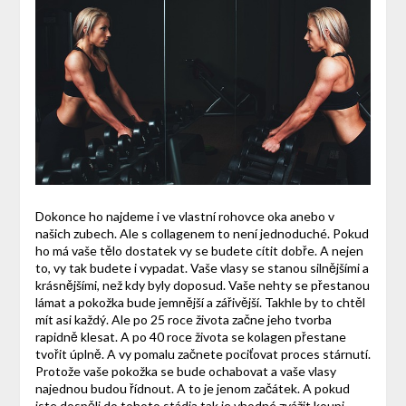
Dokonce ho najdeme i ve vlastní rohovce oka anebo v
našich zubech. Ale s collagenem to není jednoduché. Pokud
ho má vaše tělo dostatek vy se budete cítit dobře. A nejen
to, vy tak budete i vypadat. Vaše vlasy se stanou silnějšími a
krásnějšími, než kdy byly doposud. Vaše nehty se přestanou
lámat a pokožka bude jemnější a zářivější. Takhle by to chtěl
mít asi každý. Ale po 25 roce života začne jeho tvorba
rapidně klesat. A po 40 roce života se kolagen přestane
tvořit úplně. A vy pomalu začnete pociťovat proces stárnutí.
Protože vaše pokožka se bude ochabovat a vaše vlasy
najednou budou řídnout. A to je jenom začátek. A pokud
jste dospěli do tohoto stádia tak je vhodné zvážit koupi