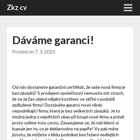
Skip
Zkz cv
to
content
Dáváme garanci!
Posted on
7. 3. 2025
Od nás dostanete garanční certifikát, že vaše nová firma je
bez závazků! S
prodejem společností
nemusíte mít strach,
že se za čas objeví nějaký kostlivec ve skříni v podobě
zadlužené firmy! Dostáváte garanci nové nikdy
nepodnikající firmy, která je bez veškerých závazků. Je to
možná jedna z největších obav při koupi nové firmy a právě
proto volíme tuto cestu. Zavazujeme se, že náš klient si
kupuje jen to, co je deklarováno na papíře! Vy pak máte
jistotu, že můžete v klidu podnikat bez řešení vedlejších