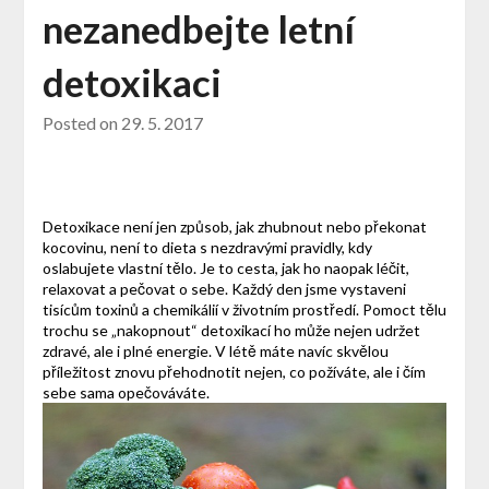
nezanedbejte letní
detoxikaci
Posted on
29. 5. 2017
Detoxikace není jen způsob, jak zhubnout nebo překonat
kocovinu, není to dieta s nezdravými pravidly, kdy
oslabujete vlastní tělo. Je to cesta, jak ho naopak léčit,
relaxovat a pečovat o sebe. Každý den jsme vystaveni
tisícům toxinů a chemikálií v životním prostředí. Pomoct tělu
trochu se „nakopnout“ detoxikací ho může nejen udržet
zdravé, ale i plné energie. V létě máte navíc skvělou
příležitost znovu přehodnotit nejen, co požíváte, ale i čím
sebe sama opečováváte.