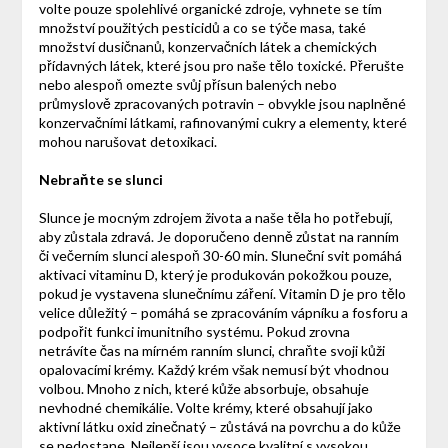
volte pouze spolehlivé organické zdroje, vyhnete se tím
množství použitých pesticidů a co se týče masa, také
množství dusičnanů, konzervačních látek a chemických
přídavných látek, které jsou pro naše tělo toxické. Přerušte
nebo alespoň omezte svůj přísun balených nebo
průmyslově zpracovaných potravin – obvykle jsou naplněné
konzervačními látkami, rafinovanými cukry a elementy, které
mohou narušovat detoxikaci.
Nebraňte se slunci
Slunce je mocným zdrojem života a naše těla ho potřebují,
aby zůstala zdravá. Je doporučeno denně zůstat na ranním
či večerním slunci alespoň 30-60 min. Sluneční svit pomáhá
aktivaci vitaminu D, který je produkován pokožkou pouze,
pokud je vystavena slunečnímu záření. Vitamin D je pro tělo
velice důležitý – pomáhá se zpracováním vápníku a fosforu a
podpořit funkci imunitního systému. Pokud zrovna
netrávíte čas na mírném ranním slunci, chraňte svoji kůži
opalovacími krémy. Každý krém však nemusí být vhodnou
volbou. Mnoho z nich, které kůže absorbuje, obsahuje
nevhodné chemikálie. Volte krémy, které obsahují jako
aktivní látku oxid zinečnatý – zůstává na povrchu a do kůže
se nedostane. Nejlepší jsou vysoce kvalitní s vysokou