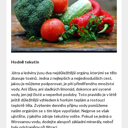
Hodně tekutin
Játra a ledviny jsou dva nejdůležitější orgány, kterými se tělo
zbavuje toxinů. Jedna z nejlepších a nejjednodušších cest,
jakou je můžeme podporovat, je pití přiměřeného množství
vody. Ani šťávy, ani sladkých limonád, dokonce ani sycené
vody, jen její čisté a neperlivé podoby. Toto pravidlo je v létě
ještě důležitější vzhledem k horkým teplám a rostoucí
teplotě těla. Zvýšením denního příjmu vody pomůžeme
našim orgánům se s tím lépe vypořádat. Nejprve se však
ujistěte, z jakého zdroje tekutiny volíte. Pokud se jedná o
filtrovanou vodu, dodejte alespoň základní minerály, neboť
byly odstraněny při filtraci.