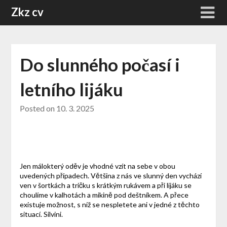
Skip
Zkz cv
to
content
Do slunného počasí i
letního lijáku
Posted on
10. 3. 2025
Jen málokterý oděv je vhodné vzít na sebe v obou
uvedených případech. Většina z nás ve slunný den vychází
ven v šortkách a tričku s krátkým rukávem a při lijáku se
choulíme v kalhotách a mikině pod deštníkem. A přece
existuje možnost, s níž se nespletete ani v jedné z těchto
situací.
Silvini
.