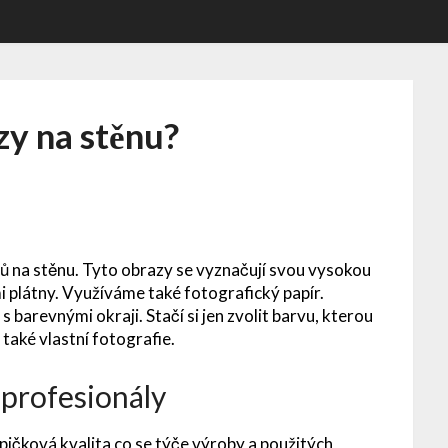
zy na stěnu?
ů na stěnu
. Tyto obrazy se vyznačují svou vysokou
i plátny. Využíváme také fotografický papír.
barevnými okraji. Stačí si jen zvolit barvu, kterou
 také vlastní fotografie.
 profesionály
špičková kvalita co se týče výroby a použitých