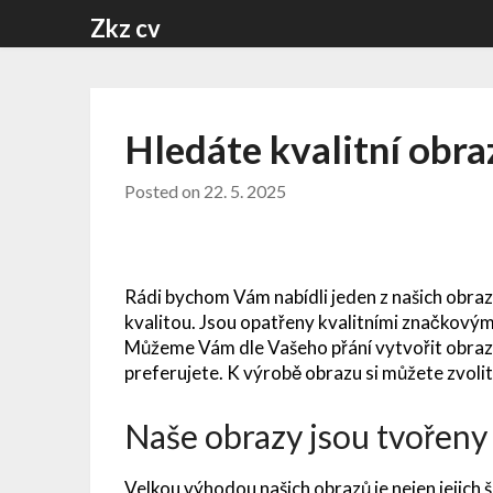
Skip
Zkz cv
to
content
Hledáte kvalitní obra
Posted on
22. 5. 2025
Rádi bychom Vám nabídli jeden z našich
obraz
kvalitou. Jsou opatřeny kvalitními značkovým
Můžeme Vám dle Vašeho přání vytvořit obraz s 
preferujete. K výrobě obrazu si můžete zvolit
Naše obrazy jsou tvořeny
Velkou výhodou našich obrazů je nejen jejich 