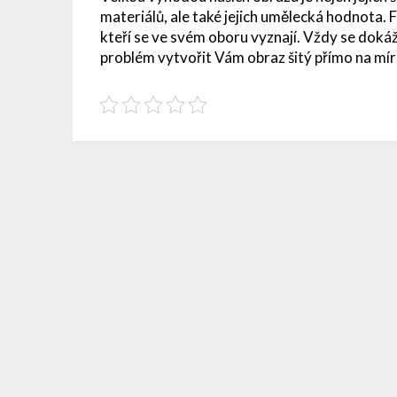
materiálů, ale také jejich umělecká hodnota. 
kteří se ve svém oboru vyznají. Vždy se dokáž
problém vytvořit Vám obraz šitý přímo na mír