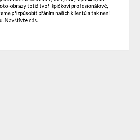
Foto-obrazy totiž tvoří špičkoví profesionálové,
eme přizpůsobit přáním našich klientů a tak není
u. Navštivte nás.