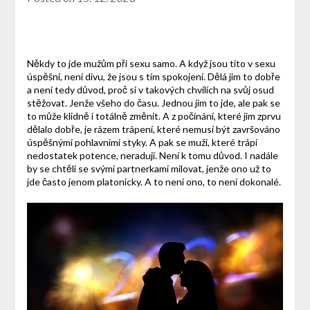
Někdy to jde mužům při sexu samo. A když jsou tito v sexu
úspěšní, není divu, že jsou s tím spokojení. Dělá jim to dobře
a není tedy důvod, proč si v takových chvílích na svůj osud
stěžovat. Jenže všeho do času. Jednou jim to jde, ale pak se
to může klidně i totálně změnit. A z počínání, které jim zprvu
dělalo dobře, je rázem trápení, které nemusí být završováno
úspěšnými pohlavními styky. A pak se muži, které trápí
nedostatek potence, neradují. Není k tomu důvod. I nadále
by se chtěli se svými partnerkami milovat, jenže ono už to
jde často jenom platonicky. A to není ono, to není dokonalé.