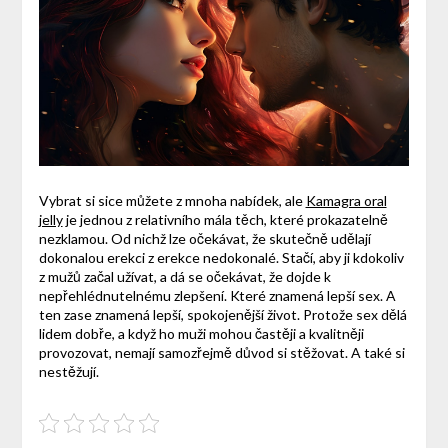
Vybrat si sice můžete z mnoha nabídek, ale
Kamagra oral
jelly
je jednou z relativního mála těch, které prokazatelně
nezklamou. Od nichž lze očekávat, že skutečně udělají
dokonalou erekci z erekce nedokonalé. Stačí, aby ji kdokoliv
z mužů začal užívat, a dá se očekávat, že dojde k
nepřehlédnutelnému zlepšení. Které znamená lepší sex. A
ten zase znamená lepší, spokojenější život. Protože sex dělá
lidem dobře, a když ho muži mohou častěji a kvalitněji
provozovat, nemají samozřejmě důvod si stěžovat. A také si
nestěžují.