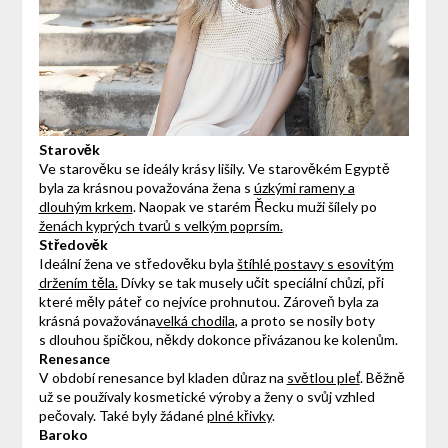
Starověk
Ve starověku se ideály krásy lišily. Ve starověkém Egyptě
byla za krásnou považována žena s
úzkými rameny a
dlouhým krkem
. Naopak ve starém Řecku muži šílely po
ženách kyprých tvarů s velkým poprsím.
Středověk
Ideální žena ve středověku byla
štíhlé postavy s esovitým
držením těla.
Dívky se tak musely učit speciální chůzi, při
které měly páteř co nejvíce prohnutou. Zároveň byla za
krásná považována
velká chodila
, a proto se nosily boty
s dlouhou špičkou, někdy dokonce přivázanou ke kolenům.
Renesance
V období renesance byl kladen důraz na
světlou pleť
. Běžně
už se používaly kosmetické výroby a ženy o svůj vzhled
pečovaly. Také byly žádané
plné křivky
.
Baroko