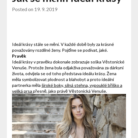
Posted on
19. 9. 2019
Ideál krásy stále se mění. V každé době byly za krásné
považovány rozdílné ženy. Pojďme se podívat, jaké.
Pravěk
Ideál krásy v pravěku dokonale zobrazuje soška Věstonické
Venuše. Protože žena byla odjakživa považována za dárkyni
života, odvíjela se od toho představa ideálu krásy. Žena
měla symbolizovat plodnost a blahobyt a proto ideální
partnerka měla
široké boky, silná stehna, vypouklé bříško a
veliká prsa
přesně, jako právě Věstonická Venuše.