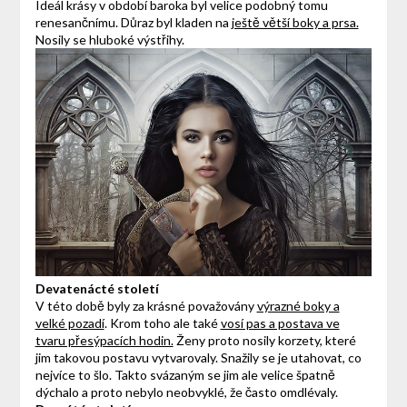
Ideál krásy v období baroka byl velice podobný tomu
renesančnímu. Důraz byl kladen na
ještě větší boky a prsa.
Nosily se hluboké výstřihy.
Devatenácté století
V této době byly za krásné považovány
výrazné boky a
velké pozadí
. Krom toho ale také
vosí pas a postava ve
tvaru přesýpacích hodin.
Ženy proto nosily korzety, které
jim takovou postavu vytvarovaly. Snažily se je utahovat, co
nejvíce to šlo. Takto svázaným se jim ale velice špatně
dýchalo a proto nebylo neobvyklé, že často omdlévaly.