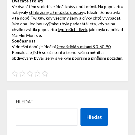
Dvacáté století
Ve dvacátém století se ideál krásy opět měnil. Na popularitě
nabývaly
štíhlé ženy, až mužské postavy
. Ideální ženou byla
v té době Twiggy, kdy všechny ženy a dívky chtěly vypadat,
jako ona. Jedinou výjimkou byla padesátá léta, kdy se na
chvilku vrátila popularita
kypřejších dívek
, jako byla například
Marylin Monroe.
Současnost
V dnešní době je ideální
žena štíhlá s mírami 90-60-90
.
Pomalu ale jistě se už i tento trend začíná měnit a
obdivovány bývají ženy s
velkým poprsím a plnějším pozadím
.
HLEDAT
Hledat