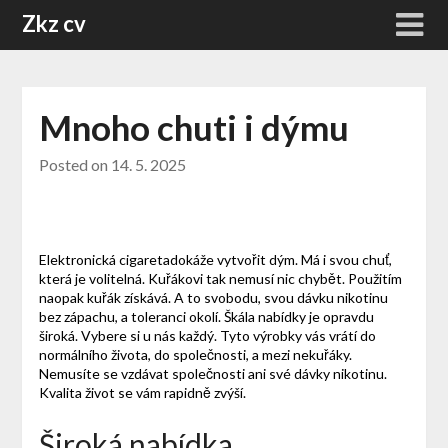
Skip
Zkz cv
to
content
Mnoho chuti i dýmu
Posted on
14. 5. 2025
Elektronická cigaretadokáže vytvořit dým. Má i svou chuť,
která je volitelná. Kuřákovi tak nemusí nic chybět. Použitím
naopak kuřák získává. A to svobodu, svou dávku nikotinu
bez zápachu, a toleranci okolí. Škála nabídky je opravdu
široká. Vybere si u nás každý. Tyto výrobky vás vrátí do
normálního života, do společnosti, a mezi nekuřáky.
Nemusíte se vzdávat společnosti ani své dávky nikotinu.
Kvalita život se vám rapidně zvýší.
Široká nabídka