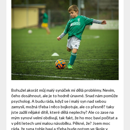
Bohužel akorát můj malý synáček mi dělá problémy. Nevím,
čeho dosáhnout, ale je to hodně únavné. Snad nám pomůže
psycholog. A budu ráda, když se i malý syn nad sebou
zamyslí, možná třeba i něco bojkotuje, ale co přesně? taky
jste zažili nějaké dítě, které dělá neplechy? Ale co zase na
mým synovi velmi obdivuji, tak fakt, že ho moc baví počítat a
v pěti letech umí malou násobilku. Pěkné, že? Jsem moc
ráda, že syna tohle baví a třeba bude potom ve škole v