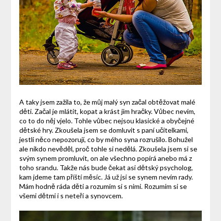
A taky jsem zažila to, že můj malý syn začal obtěžovat malé
děti. Začal je mlátit, kopat a krást jim hračky. Vůbec nevím,
co to do něj vjelo. Tohle vůbec nejsou klasické a obyčejné
dětské hry. Zkoušela jsem se domluvit s paní učitelkami,
jestli něco nepozorují, co by mého syna rozrušilo. Bohužel
ale nikdo nevěděl, proč tohle si nedělá. Zkoušela jsem si se
svým synem promluvit, on ale všechno popírá anebo má z
toho srandu. Takže nás bude čekat asi dětský psycholog,
kam jdeme tam příští měsíc. Já už jsi se synem nevím rady.
Mám hodně ráda děti a rozumím si s nimi. Rozumím si se
všemi dětmi i s neteří a synovcem.