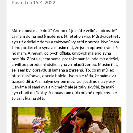
Posted on
15. 4. 2022
Máte doma malé děti? Anebo už je máte velké a odrostlé?
Já mám doma ještě malého pětiletého syna. Můj dvacetiletý
syn už odešel z domu a takzvaně vyletěl z hnízda. Nyní mám
toho pětiletého syna a musím říct, že jsem opravdu ráda, že
ho mám. A nevím, co bych dělala, kdybych malého syna
neměla. Zůstala jsem sama, protože manžel ode mě odešel,
chvíli po porodu mladšího syna za mladší ženou. Musím říct,
že jsem byl opravdu zklamaná a zhrzená. To, co mi můj ex
přítel nasliboval, docela bolelo. Jsem ale ráda, že mám dvě
úžasné děti. A s malým synem moc rádi jezdíme na výlety.
Užíváme si sami dva a nicméně ale je taky skvělé, že malý
syn chodí do školky. A občas tam dělá pěkné neplechy, ale
to asi většina děti.