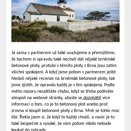
Já sama s partnerem už také uvažujeme a přemýšlíme,
že bychom si opravdu také nechali dát nějaké brněnské
betonové ploty, protože s těmito ploty z Brna jsou zatím
všichni spokojeni. A když jsme potom s partnerem ještě
hledali nějaké recenze na brněnské betonové ploty, tak
jsme zjistili, že opravdu každý je s tím spokojený. Podle
mého názoru neuděláte chybu, když se třeba podíváte
alespoň na webové stránky, abyste se
dozvěděli
více
informací o tom, co je to betonový plot anebo proč
zrovna si koupit betonové ploty z Brna. Mně se tohle moc
líbí. Řekla jsem si, že když to každý chválí, a navíc je to
také bezpečné a vysoké, že vám potom nikdo nebude
koukat do zahrady.