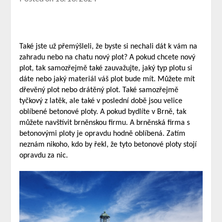
Tak
é jste už přemýšleli, že byste si nechali dát k vám na
zahradu nebo na chatu nový plot? A pokud chcete nový
plot, tak samozřejmě také zauvažujte, jaký typ plotu si
dáte nebo jaký materiál váš plot bude mít. Můžete mít
dřevěný plot nebo drátěný plot. Také samozřejmě
tyčkový z latěk, ale také v poslední době jsou velice
oblíbené betonové ploty. A pokud bydlíte v Brně, tak
můžete navštívit brněnskou firmu. A brněnská firma s
betonovými ploty je opravdu hodně oblíbená. Zatím
neznám nikoho, kdo by řekl, že tyto betonové ploty stojí
opravdu za nic.