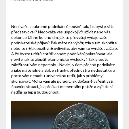
Není vaše soukromé podnikání úspěšné tak, jak byste si to
představovali? Nedokáže vás uspokojivě uživit nebo vás
dokonce táhne ke dnu tím, jak tu převyšují výdaje vaše
podnikatelské příjmy? Pak máte na výběr, zda s tím skončíte
nebo to nějak pozitivně ovlivníte, aby vám to vynášet začalo.
A že byste určitě chtěli v onom podnikání pokračovat, ale
nevíte, jak tu zlepšit ekonomické výsledky? Tak s touto
záležitostí vám nepomohu. Nevím, v čem přesně podnikáte
a jaké máte silné a slabé stránky, přednosti a nedostatky, a
proto vám nemohu univerzálně radit, jak s problémy
skoncovat. Mohu vám ale poradit, jak dočasně vyřešit vaši
finanční situaci, jak přečkat momentální potíže a zajistit si
naději na lepší budoucnost.