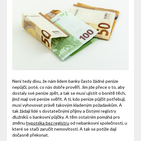
Není tedy divu, že nám lidem banky často žádné peníze
nepůjčí, poté, co nás dobře prověří. Jim jde přece o to, aby
dostaly své peníze zpět, a tak se musí ujistit o bonitě těch,
jimž mají své peníze svěřit. A ti, kdo peníze půjčit potřebují,
musí vyhovovat právě takovým kladeným požadavkům.
A
tak žádají lidé s dostatečnými příjmy a čistými registry
dlužníků o bankovní půjčky. A těm ostatním pomáhá pro
změnu
hypotéka bez registru
od nebankovní společnosti, u
které se stačí zaručit nemovitostí. A tak se potíže dají
dočasně překonat.