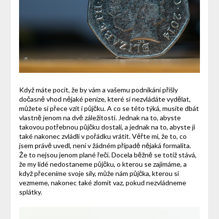
Když máte pocit, že by vám a vašemu podnikání přišly
dočasně vhod nějaké peníze, které si nezvládáte vydělat,
můžete si přece vzít i půjčku. A co se této týká, musíte dbát
vlastně jenom na dvě záležitosti. Jednak na to, abyste
takovou potřebnou půjčku dostali, a jednak na to, abyste ji
také nakonec zvládli v pořádku vrátit.
Věřte mi, že to, co
jsem právě uvedl, není v žádném případě nějaká formalita.
Že to nejsou jenom plané řeči. Docela běžně se totiž stává,
že my lidé nedostaneme půjčku, o kterou se zajímáme, a
když přeceníme svoje síly, může nám půjčka, kterou si
vezmeme, nakonec také zlomit vaz, pokud nezvládneme
splátky.