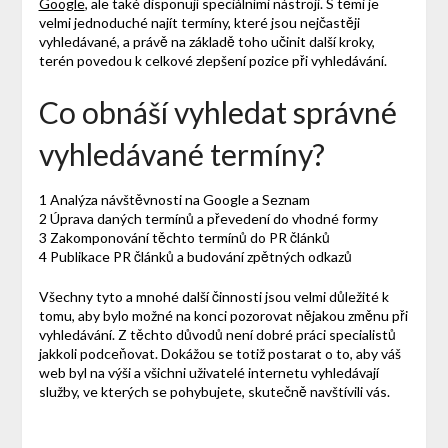
Google
, ale také disponují speciálními nástroji. S těmi je
velmi jednoduché najít termíny, které jsou nejčastěji
vyhledávané, a právě na základě toho učinit další kroky,
terén povedou k celkové zlepšení pozice při vyhledávání.
Co obnáší vyhledat správné
vyhledávané termíny?
1 Analýza návštěvnosti na Google a Seznam
2 Úprava daných termínů a převedení do vhodné formy
3 Zakomponování těchto termínů do PR článků
4 Publikace PR článků a budování zpětných odkazů
Všechny tyto a mnohé další činnosti jsou velmi důležité k
tomu, aby bylo možné na konci pozorovat nějakou změnu při
vyhledávání. Z těchto důvodů není dobré práci specialistů
jakkoli podceňovat. Dokážou se totiž postarat o to, aby váš
web byl na výši a všichni uživatelé internetu vyhledávají
služby, ve kterých se pohybujete, skutečně navštívili vás.