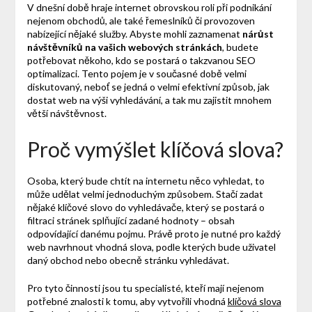
V dnešní době hraje internet obrovskou roli při podnikání
nejenom obchodů, ale také řemeslníků či provozoven
nabízející nějaké služby. Abyste mohli zaznamenat
nárůst
návštěvníků na vašich webových stránkách
, budete
potřebovat někoho, kdo se postará o takzvanou SEO
optimalizaci. Tento pojem je v současné době velmi
diskutovaný, neboť se jedná o velmi efektivní způsob, jak
dostat web na výši vyhledávání, a tak mu zajistit mnohem
větší návštěvnost.
Proč vymýšlet klíčová slova?
Osoba, který bude chtít na internetu něco vyhledat, to
může udělat velmi jednoduchým způsobem. Stačí zadat
nějaké klíčové slovo do vyhledávače, který se postará o
filtraci stránek splňující zadané hodnoty – obsah
odpovídající danému pojmu. Právě proto je nutné pro každý
web navrhnout vhodná slova, podle kterých bude uživatel
daný obchod nebo obecně stránku vyhledávat.
Pro tyto činnosti jsou tu specialisté, kteří mají nejenom
potřebné znalosti k tomu, aby vytvořili vhodná
klíčová slova