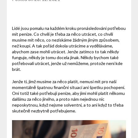
Lidé jsou pomalu na každém kroku pronásledováni potřebou
mít peníze. Co chvíli je třeba za něco utrácet, co chvíli
musíme mít něco, co nezískáme žádným jiným způsobem,
než koupí. A tak pořád dokola utrácíme a vyděláváme,
abychom zase mohli utrácet. Jenže zatímco to tak někdy
funguje, někdy je tomu docela jinak. Někdy bychom také
potřebovali utrácet, jenže už nemůžeme, protože není kde
brát.
Jenže ti, jimž musíme za něco platit, nemusí mít pro naši
momentálně špatnou finanční situaci ani špetku pochopení.
Oni totiž také potřebují peníze, aby jimi mohli platit někomu
dalšímu za něco jiného, a proto nám nejednou nic
neposkytnou, když nejsme solventní, a to ani když to třeba
skutečně nezbytně potřebujeme.