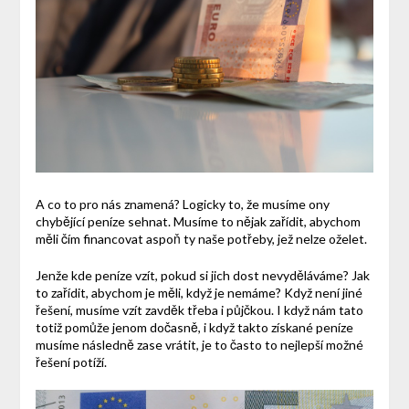
A co to pro nás znamená? Logicky to, že musíme ony
chybějící peníze sehnat. Musíme to nějak zařídit, abychom
měli čím financovat aspoň ty naše potřeby, jež nelze oželet.
Jenže kde peníze vzít, pokud si jich dost nevyděláváme? Jak
to zařídit, abychom je měli, když je nemáme? Když není jiné
řešení, musíme vzít zavděk třeba i půjčkou. I když nám tato
totiž pomůže jenom dočasně, i když takto získané peníze
musíme následně zase vrátit, je to často to nejlepší možné
řešení potíží.