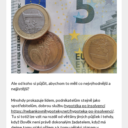
Ale od koho si půjčit, abychom to měli co nejvýhodnější a
nejjistější?
Mnohdy prokazuje lidem, podnikatelům stejně jako
spotřebitelům, dobrou službu
hypotéka po insolvenci
https://nebankovnihypoteky.net/hypoteka-po-insolvenci/
.
Tu si totiž lze vzít na rozdíl od většiny jiných půjček i tehdy,
když člověk není právě dokonalým žadatelem, když má
dejme tomu nízký příjem a k tomu nějaký záznam v