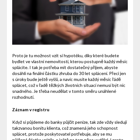
Proto je tu možnost vzít si hypotéku, díky které budete
bydlet ve vlastní nemovitosti, kterou postupně každý měsíc
splácíte. I tak je potřeba mít dostatečný příjem, abyste
dosáhli na finální částku zhruba do 30 let splácení. Přeci jen
s úroky bude ještě vyšší, a navíc musíte každý měsíc řádě
splácet, což v řadě těžkých životních situací nemusí být nic
snadného. Je třeba neudělat v tomto směru unáhlené
rozhodnutí.
Záznam v registru
Když si půjdeme do banky půjčit peníze, tak zde vždy sledují
takzvanou bonitu klienta, což znamená jeho schopnost
splácet, protože poskytovatel potřebuje, aby se mu
půjčená částka vrátila, a ještě na tom něco vydělal. I proto