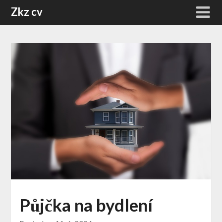
Skip
Zkz cv
to
content
Půjčka na bydlení