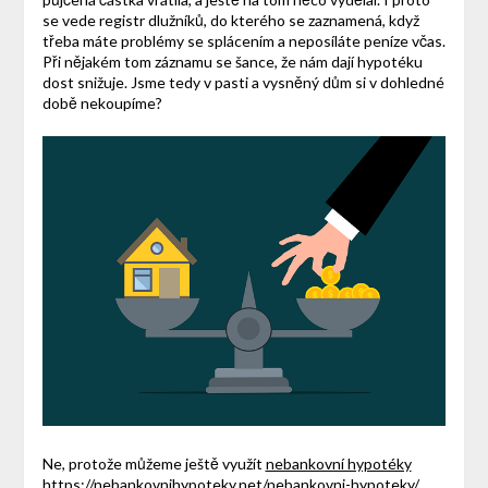
se vede registr dlužníků, do kterého se zaznamená, když
třeba máte problémy se splácením a neposíláte peníze včas.
Při nějakém tom záznamu se šance, že nám dají hypotéku
dost snižuje. Jsme tedy v pasti a vysněný dům si v dohledné
době nekoupíme?
Ne, protože můžeme ještě využít
nebankovní hypotéky
https://nebankovnihypoteky.net/nebankovni-hypoteky/
,