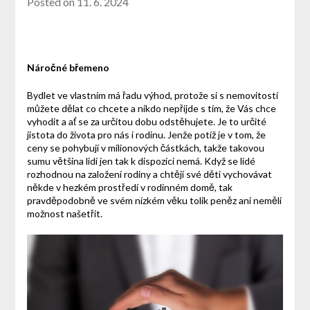
Posted on
11. 6. 2024
Náročné břemeno
Bydlet ve vlastním má řadu výhod, protože si s nemovitostí
můžete dělat co chcete a nikdo nepřijde s tím, že Vás chce
vyhodit a ať se za určitou dobu odstěhujete. Je to určité
jistota do života pro nás i rodinu. Jenže potíž je v tom, že
ceny se pohybují v milionových částkách, takže takovou
sumu většina lidí jen tak k dispozici nemá. Když se lidé
rozhodnou na založení rodiny a chtějí své děti vychovávat
někde v hezkém prostředí v rodinném domě, tak
pravděpodobně ve svém nízkém věku tolik peněz ani neměli
možnost našetřit.