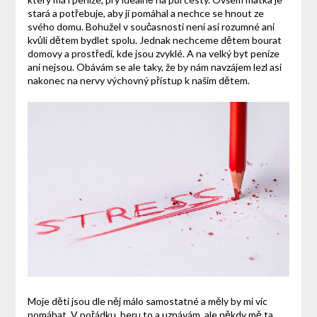
stará a potřebuje, aby jí pomáhal a nechce se hnout ze
svého domu. Bohužel v současnosti není asi rozumné ani
kvůli dětem bydlet spolu. Jednak nechceme dětem bourat
domovy a prostředí, kde jsou zvyklé. A na velký byt peníze
ani nejsou. Obávám se ale taky, že by nám navzájem lezl asi
nakonec na nervy výchovný přístup k našim dětem.
Moje děti jsou dle něj málo samostatné a měly by mi víc
pomáhat. V pořádku, beru to a uznávám, ale někdy mě ta