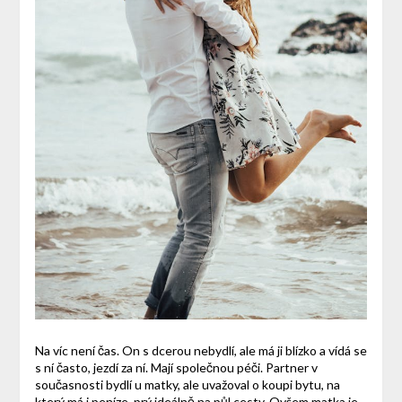
Na víc není čas. On s dcerou nebydlí, ale má ji blízko a vídá se
s ní často, jezdí za ní. Mají společnou péči. Partner v
současnosti bydlí u matky, ale uvažoval o koupi bytu, na
který má i peníze, prý ideálně na půl cesty. Ovšem matka je