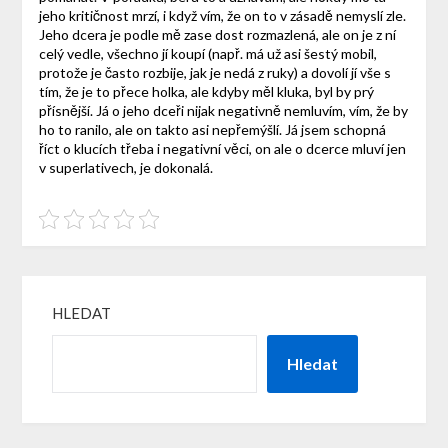
jeho kritičnost mrzí, i když vím, že on to v zásadě nemyslí zle.
Jeho dcera je podle mě zase dost rozmazlená, ale on je z ní
celý vedle, všechno jí koupí (např. má už asi šestý mobil,
protože je často rozbije, jak je nedá z ruky) a dovolí jí vše s
tím, že je to přece holka, ale kdyby měl kluka, byl by prý
přísnější. Já o jeho dceři nijak negativně nemluvím, vím, že by
ho to ranilo, ale on takto asi nepřemýšlí. Já jsem schopná
říct o klucích třeba i negativní věci, on ale o dcerce mluví jen
v superlativech, je dokonalá.
HLEDAT
Hledat