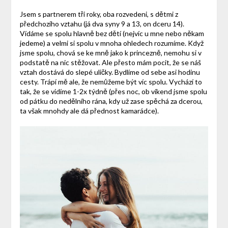
Jsem s partnerem tři roky, oba rozvedeni, s dětmi z
předchozího vztahu (já dva syny 9 a 13, on dceru 14).
Vídáme se spolu hlavně bez dětí (nejvíc u mne nebo někam
jedeme) a velmi si spolu v mnoha ohledech rozumíme. Když
jsme spolu, chová se ke mně jako k princezně, nemohu si v
podstatě na nic stěžovat. Ale přesto mám pocit, že se náš
vztah dostává do slepé uličky. Bydlíme od sebe asi hodinu
cesty. Trápí mě ale, že nemůžeme být víc spolu. Vychází to
tak, že se vidíme 1-2x týdně (přes noc, ob víkend jsme spolu
od pátku do nedělního rána, kdy už zase spěchá za dcerou,
ta však mnohdy ale dá přednost kamarádce).