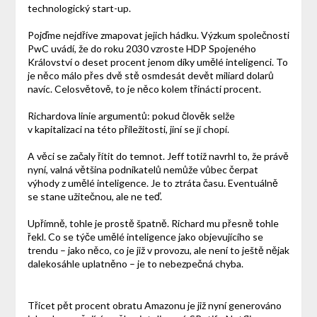
technologický start-up.
Pojďme nejdříve zmapovat jejich hádku. Výzkum společnosti
PwC uvádí, že do roku 2030 vzroste HDP Spojeného
Království o deset procent jenom díky umělé inteligenci. To
je něco málo přes dvě stě osmdesát devět miliard dolarů
navíc. Celosvětově, to je něco kolem třinácti procent.
Richardova linie argumentů: pokud člověk selže
v kapitalizaci na této příležitosti, jiní se jí chopí.
A věci se začaly řítit do temnot. Jeff totiž navrhl to, že právě
nyní, valná většina podnikatelů nemůže vůbec čerpat
výhody z umělé inteligence. Je to ztráta času. Eventuálně
se stane užitečnou, ale ne teď.
Upřímně, tohle je prostě špatně. Richard mu přesně tohle
řekl. Co se týče umělé inteligence jako objevujícího se
trendu – jako něco, co je již v provozu, ale není to ještě nějak
dalekosáhle uplatněno – je to nebezpečná chyba.
Třicet pět procent obratu Amazonu je již nyní generováno