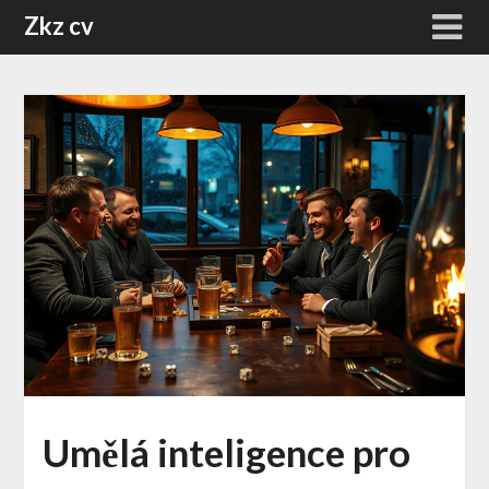
Skip
Zkz cv
to
content
Umělá inteligence pro