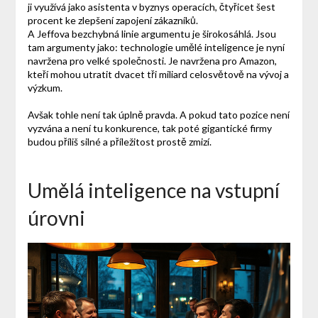
ji využívá jako asistenta v byznys operacích, čtyřicet šest
procent ke zlepšení zapojení zákazníků.
A Jeffova bezchybná linie argumentu je širokosáhlá. Jsou
tam argumenty jako: technologie umělé inteligence je nyní
navržena pro velké společnosti. Je navržena pro Amazon,
kteří mohou utratit dvacet tři miliard celosvětově na vývoj a
výzkum.
Avšak tohle není tak úplně pravda. A pokud tato pozice není
vyzvána a není tu konkurence, tak poté gigantické firmy
budou příliš silné a příležitost prostě zmizí.
Umělá inteligence na vstupní
úrovni