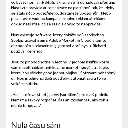
co byste normálně dělali, jak jsme se již dohadovali předtím.
Nastavte pravidla automatizace na platformě tak, že kdyby
se stalo něco podezřelého, dostanete upozornění. Nebo
pozastavte vadnou kampaň, skupinu reklam či reklamu
dokud nezjistíte, co se stalo a dokud to neopravíte.
Nyní existuje software, který dokáže udělat všechno.
Spolupracoval jsem s Adobe Marketing Cloud v tomto
obchodním a relaxačním gigantovi v průmyslu. Richard
používal Kenshoo.
Jsou to plnohodnotné, všechno-v-jednom balíčky, které
vám dovolí nabízet unifikované marketingové strategie,
které jsou všechny pod jednou vlajkou. Software poháněný
umělou inteligencí tlačí postřehy, automatizaci a to ve
velkém měřítku.
„Ale,“ stěžoval si Jeff, „ceny jsou šílené pro malý podnik.
Nemáme takový rozpočet, čas ani zkušenosti, aby tohle
mohlo fungovat.“
Nula času sám