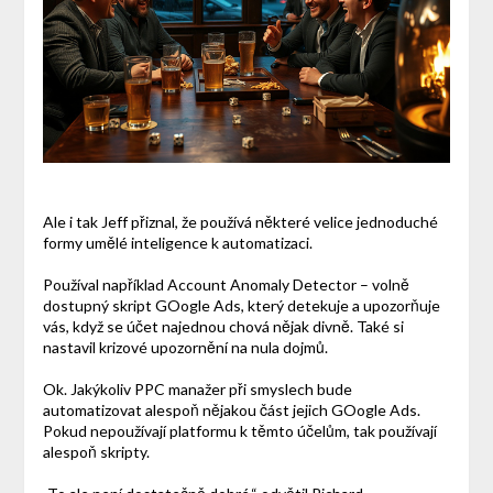
Ale i tak Jeff přiznal, že používá některé velice jednoduché
formy umělé inteligence k automatizaci.
Používal například Account Anomaly Detector – volně
dostupný skript GOogle Ads, který detekuje a upozorňuje
vás, když se účet najednou chová nějak divně. Také si
nastavil krizové upozornění na nula dojmů.
Ok. Jakýkoliv PPC manažer při smyslech bude
automatizovat alespoň nějakou část jejich GOogle Ads.
Pokud nepoužívají platformu k těmto účelům, tak používají
alespoň skripty.