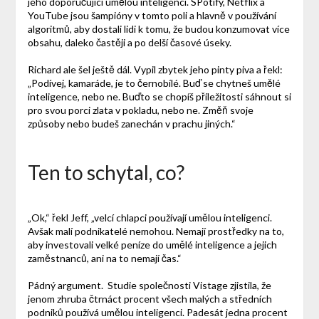
jeho doporučující umělou inteligencí. SPotify, Netflix a
YouTube jsou šampióny v tomto poli a hlavně v používání
algoritmů, aby dostali lidi k tomu, že budou konzumovat více
obsahu, daleko častěji a po delší časové úseky.
Richard ale šel ještě dál. Vypil zbytek jeho pinty piva a řekl:
„Podívej, kamaráde, je to černobílé. Buď se chytneš umělé
inteligence, nebo ne. Buďto se chopíš příležitosti sáhnout si
pro svou porci zlata v pokladu, nebo ne. Změň svoje
způsoby nebo budeš zanechán v prachu jiných.“
Ten to schytal, co?
„Ok,“ řekl Jeff, „velcí chlapci používají umělou inteligenci.
Avšak malí podnikatelé nemohou. Nemají prostředky na to,
aby investovali velké peníze do umělé inteligence a jejich
zaměstnanců, ani na to nemají čas.“
Pádný argument. Studie společnosti Vistage zjistila, že
jenom zhruba čtrnáct procent všech malých a středních
podniků používá umělou inteligenci. Padesát jedna procent