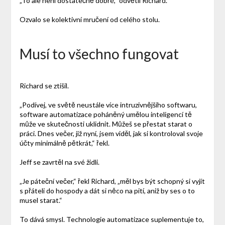
„To ale není dostatečně dobré,“ odvětil Richard.
Ozvalo se kolektivní mručení od celého stolu.
Musí to všechno fungovat
Richard se ztišil.
„Podívej, ve světě neustále více intruzivnějšího softwaru,
software automatizace poháněný umělou inteligencí tě
může ve skutečnosti uklidnit. Můžeš se přestat starat o
práci. Dnes večer, již nyní, jsem viděl, jak si kontroloval svoje
účty minimálně pětkrát,“ řekl.
Jeff se zavrtěl na své židli.
„Je páteční večer,“ řekl Richard, „měl bys být schopný si vyjít
s přáteli do hospody a dát si něco na pití, aniž by ses o to
musel starat.“
To dává smysl. Technologie automatizace suplementuje to,