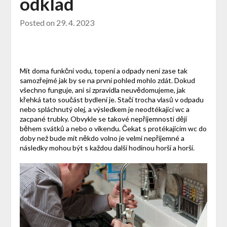
odklad
Posted on
29. 4. 2023
Mít doma funkční vodu, topení a odpady není zase tak
samozřejmé jak by se na první pohled mohlo zdát. Dokud
všechno funguje, ani si zpravidla neuvědomujeme, jak
křehká tato součást bydlení je. Stačí trocha vlasů v odpadu
nebo spláchnutý olej, a výsledkem je neodtékající wc a
zacpané trubky. Obvykle se takové nepříjemnosti dějí
během svátků a nebo o víkendu. Čekat s protékajícím wc do
doby než bude mít někdo volno je velmi nepříjemné a
následky mohou být s každou další hodinou horší a horší.