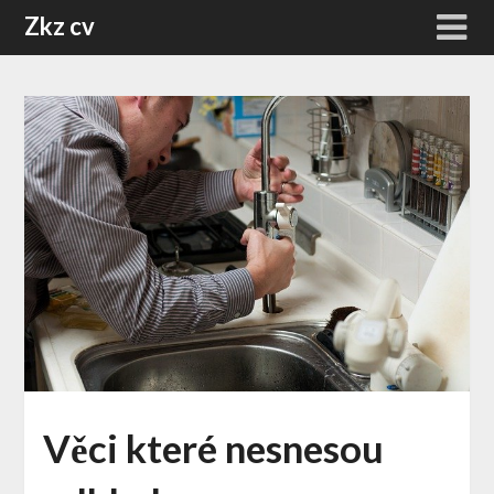
Skip
Zkz cv
to
content
Věci které nesnesou