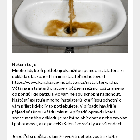
Řešení tu je
Mnoho lidí, kteří potřebují okamžitou pomoc instalatéra, si
pokládá otázku, jestli mají
instalatéři pohotovost
https://www.kanalizace-instalateri.cz/instalater-praha
.
Většina instalatérů pracuje v běžném režimu, což znamená
od pondělí do pátku a víc vám nejsou schopni nabídnout.
Naštěstí existuje mnoho instalatérů, kteří jsou ochotni k
vám přijet kdykoliv to potřebujete. V případě havárií je
příjezd většinou v řádu minut, v případě opravdu která
snese menšího odkladu je možní se objednat a nebo zavolat
i pohotovost, a to po celý týden i ve svátky a o víkendech.
Je potřeba počítat s tím že využití pohotovostní služby