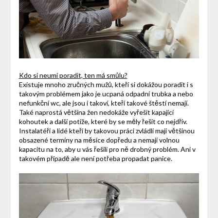
Kdo si neumí poradit, ten má smůlu?
Existuje mnoho zručných mužů, kteří si dokážou poradit i s
takovým problémem jako je ucpaná odpadní trubka a nebo
nefunkční wc, ale jsou i takoví, kteří takové štěstí nemají.
Také naprostá většina žen nedokáže vyřešit kapající
kohoutek a další potíže, které by se měly řešit co nejdřív.
Instalatéři a lidé kteří by takovou práci zvládli mají většinou
obsazené termíny na měsíce dopředu a nemají volnou
kapacitu na to, aby u vás řešili pro ně drobný problém. Ani v
takovém případě ale není potřeba propadat panice.