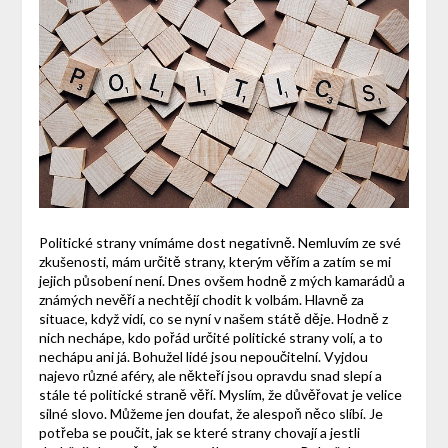
Politické strany vnímáme dost negativně. Nemluvím ze své
zkušenosti, mám určitě strany, kterým věřím a zatím se mi
jejich působení není. Dnes ovšem hodně z mých kamarádů a
známých nevěří a nechtějí chodit k volbám. Hlavně za
situace, když vidí, co se nyní v našem státě děje. Hodně z
nich nechápe, kdo pořád určité politické strany volí, a to
nechápu ani já. Bohužel lidé jsou nepoučitelní. Vyjdou
najevo různé aféry, ale někteří jsou opravdu snad slepí a
stále té politické straně věří. Myslím, že důvěřovat je velice
silné slovo. Můžeme jen doufat, že alespoň něco slíbí. Je
potřeba se poučit, jak se které strany chovají a jestli