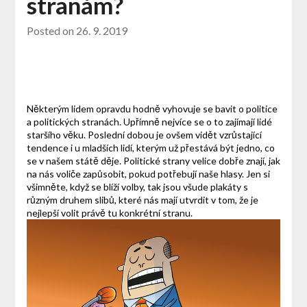
stranám?
Posted on
26. 9. 2019
Některým lidem opravdu hodně vyhovuje se bavit o politice
a politických stranách. Upřímně nejvíce se o to zajímají lidé
staršího věku. Poslední dobou je ovšem vidět vzrůstající
tendence i u mladších lidí, kterým už přestává být jedno, co
se v našem státě děje. Politické strany velice dobře znají, jak
na nás voliče zapůsobit, pokud potřebují naše hlasy. Jen si
všimněte, když se blíží volby, tak jsou všude plakáty s
různým druhem slibů, které nás mají utvrdit v tom, že je
nejlepší volit právě tu konkrétní stranu.