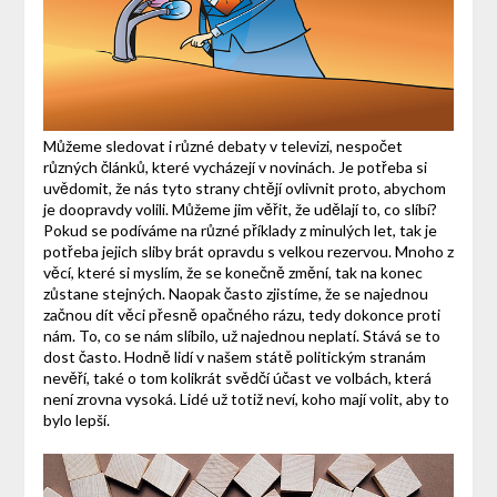
Můžeme sledovat i různé debaty v televizi, nespočet
různých článků, které vycházejí v novinách. Je potřeba si
uvědomit, že nás tyto strany chtějí ovlivnit proto, abychom
je doopravdy volili. Můžeme jim věřit, že udělají to, co slíbí?
Pokud se podíváme na různé příklady z minulých let, tak je
potřeba jejich sliby brát opravdu s velkou rezervou. Mnoho z
věcí, které si myslím, že se konečně změní, tak na konec
zůstane stejných. Naopak často zjistíme, že se najednou
začnou dít věci přesně opačného rázu, tedy dokonce proti
nám. To, co se nám slíbilo, už najednou neplatí. Stává se to
dost často. Hodně lidí v našem státě politickým stranám
nevěří, také o tom kolikrát svědčí účast ve volbách, která
není zrovna vysoká. Lidé už totiž neví, koho mají volit, aby to
bylo lepší.