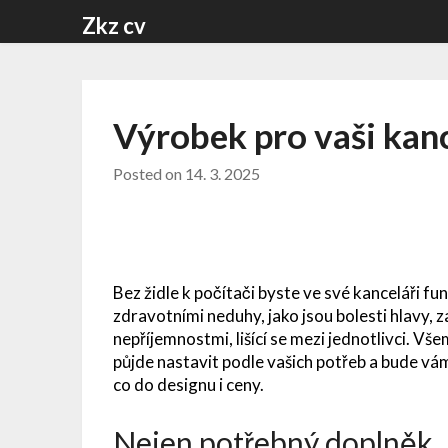
Skip
Zkz cv
to
content
Výrobek pro vaši kan
Posted on
14. 3. 2025
Bez
židle k počítači
byste ve své kanceláři fun
zdravotními neduhy, jako jsou bolesti hlavy, 
nepříjemnostmi, lišící se mezi jednotlivci. V
půjde nastavit podle vašich potřeb a bude vá
co do designu i ceny.
Nejen potřebný doplněk