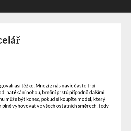
celář
govali asi těžko. Mnozí z nás navíc často trpí
zad, natékání nohou, brnění prstů případně dalšími
šemu může být konec, pokud si koupíte model, který
m plně vyhovovat ve všech ostatních směrech, tedy