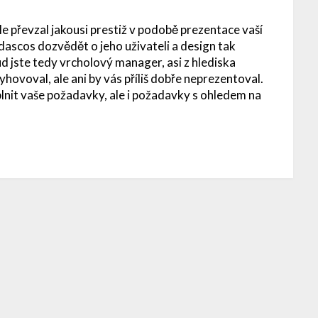
ale převzal jakousi prestiž v podobě prezentace vaší
dascos dozvědět o jeho uživateli a design tak
 jste tedy vrcholový manager, asi z hlediska
ovoval, ale ani by vás příliš dobře neprezentoval.
plnit vaše požadavky, ale i požadavky s ohledem na