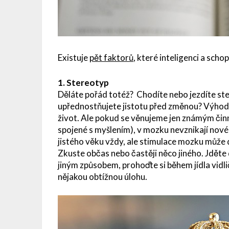
Existuje
pět faktorů
, které inteligenci a scho
1. Stereotyp
Děláte pořád totéž? Chodíte nebo jezdíte ste
upřednostňujete jistotu před změnou? Výhodo
život. Ale pokud se věnujeme jen známým činn
spojené s myšlením), v mozku nevznikají nov
jistého věku vždy, ale stimulace mozku může 
Zkuste občas nebo častěji něco jiného. Jděte
jiným způsobem, prohoďte si během jídla vidli
nějakou obtížnou úlohu.