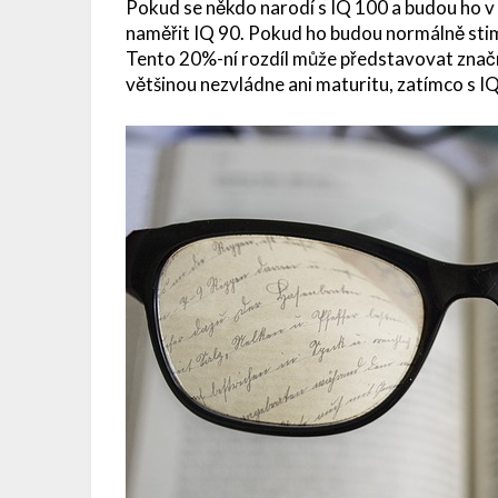
Pokud se někdo narodí s IQ 100 a budou ho v
naměřit IQ 90. Pokud ho budou normálně stim
Tento 20%-ní rozdíl může představovat značný
většinou nezvládne ani maturitu, zatímco s IQ