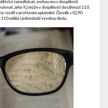
 dětství zanedbávat, mohou mu v dospělosti
ulovat, jeho IQ může v dospělosti dosáhnout 110.
 rozdíl v profesním uplatnění. Člověk s IQ 90
 110 udělá i jednodušší vysokou školu.