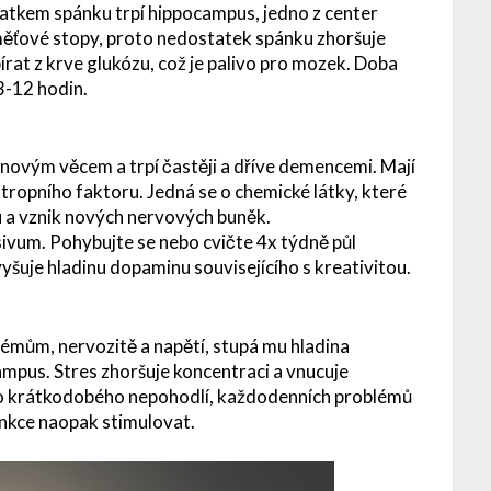
tkem spánku trpí hippocampus, jedno z center
měťové stopy, proto nedostatek spánku zhoršuje
rat z krve glukózu, což je palivo pro mozek. Doba
 3-12 hodin.
 novým věcem a trpí častěji a dříve demencemi. Mají
tropního faktoru. Jedná se o chemické látky, které
u a vznik nových nervových buněk.
sivum. Pohybujte se nebo cvičte 4x týdně půl
vyšuje hladinu dopaminu souvisejícího s kreativitou.
mům, nervozitě a napětí, stupá mu hladina
ampus. Stres zhoršuje koncentraci a vnucuje
ho krátkodobého nepohodlí, každodenních problémů
unkce naopak stimulovat.