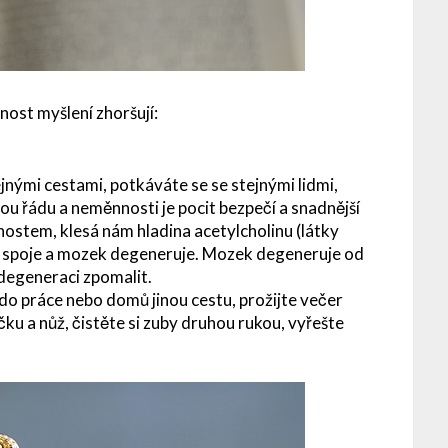
pnost myšlení zhoršují:
jnými cestami, potkáváte se se stejnými lidmi,
u řádu a neměnnosti je pocit bezpečí a snadnější
ostem, klesá nám hladina acetylcholinu (látky
é spoje a mozek degeneruje. Mozek degeneruje od
degeneraci zpomalit.
 do práce nebo domů jinou cestu, prožijte večer
čku a nůž, čistěte si zuby druhou rukou, vyřešte