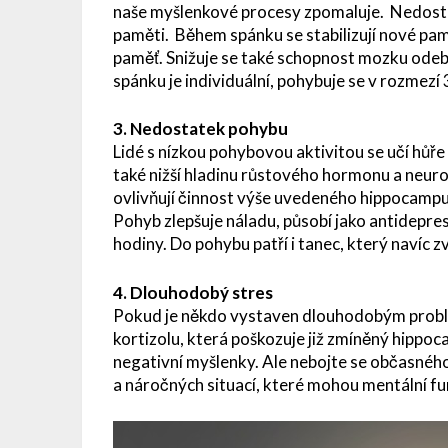
naše myšlenkové procesy zpomaluje. Nedosta
paměti. Během spánku se stabilizují nové pa
paměť. Snižuje se také schopnost mozku odebí
spánku je individuální, pohybuje se v rozmezí
3. Nedostatek pohybu
Lidé s nízkou pohybovou aktivitou se učí hůře
také nižší hladinu růstového hormonu a neuro
ovlivňují činnost výše uvedeného hippocamp
Pohyb zlepšuje náladu, působí jako antidepre
hodiny. Do pohybu patří i tanec, který navíc z
4. Dlouhodobý stres
Pokud je někdo vystaven dlouhodobým problé
kortizolu, která poškozuje již zmíněný hippoc
negativní myšlenky. Ale nebojte se občasné
a náročných situací, které mohou mentální f