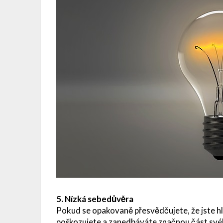
5. Nízká sebedůvěra
Pokud se opakovaně přesvědčujete, že jste hl
poškozujete a zanedbáváte značnou část svéh