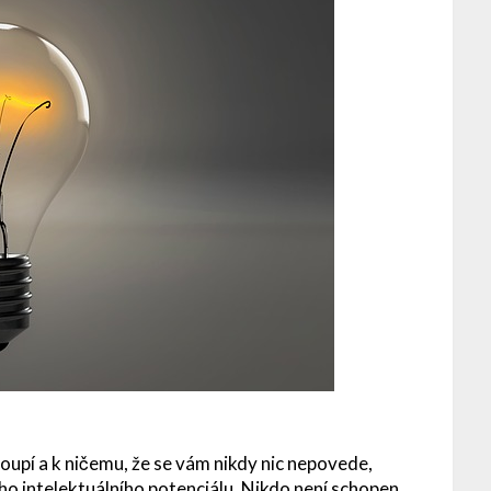
oupí a k ničemu, že se vám nikdy nic nepovede,
o intelektuálního potenciálu. Nikdo není schopen