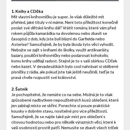
1. Knihy a CDčka
Mít vlastní knihovničku je super. Je však důležité mít
přehled, jaké tituly v ní máme. Není toto příležitost konečně
poslat své dětské knihy dál? Vrátit romány, které vám před
rokem půjčila kamarádka na dovolenou nebo zbavit se
časopisů z dob, kdy jste byli blázni do Garfielda nebo
Asterixe? Samozřejmě, že by byla škoda tyto věci vyhodit.
Nebojte se zajít s knihami do školky, využít antikvariáty,
bazary, pouliční knihovničky nebo podarovat kohokoliv,
komu knihy udělají radost. Stejné je to s vaší sbírkou CDček
nebo kazet. V devadesátkách bylo cool nahrávat si oblíbené
písničky z rádia, ale pokud jste tak ještě neučinili, teď je ta
pravá chvíle rozpustit své království.
2. Šatník
Je pochopitelné, že nemáte co na sebe. Možná je to však
způsobené nadbytkem nepoužitelných kusů oblečení, které
jen zabírají místo ve skříni. Ponechte si pouze praktické
kousky v dobrém stavu, nositelné pro více příležitostí.
Samozřejmě, že se najde také pár míst pro oblečení s
citovou hodnotou nebo pro několik výrazných věcí, které k
vaší osobnosti prostě patří. Nemusíte se zbavit všech triček