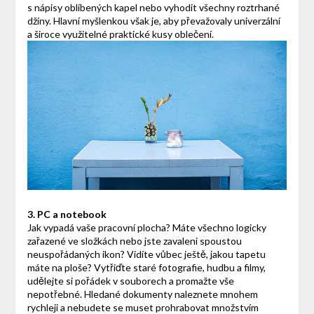
s nápisy oblíbených kapel nebo vyhodit všechny roztrhané
džíny. Hlavní myšlenkou však je, aby převažovaly univerzální
a široce využitelné praktické kusy oblečení.
3. PC a notebook
Jak vypadá vaše pracovní plocha? Máte všechno logicky
zařazené ve složkách nebo jste zavaleni spoustou
neuspořádaných ikon? Vidíte vůbec ještě, jakou tapetu
máte na ploše? Vytřiďte staré fotografie, hudbu a filmy,
udělejte si pořádek v souborech a promažte vše
nepotřebné. Hledané dokumenty naleznete mnohem
rychleji a nebudete se muset prohrabovat množstvím