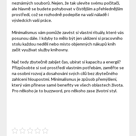
neznámých souborů. Nejen, že tak ulevíte svému počítači,
ale hlavně se budete pohybovat v čistějším a přehlednějším
prostředí, což se rozhodně podepíše na vaší náladě i
výsledcích vaší práce.
Minimalismus vám pomůže zavést si vlastní rituály, které vás
posunou dále. I kdyby to mělo být jen uklizení si pracovního
stolu každou neděli nebo místo objemných nákupů knih
začít využívat služby knihovny.
Nač tedy zbytečně zabíjet čas, ubírat si kapacitu a energii?
Přizpůsobte si své prostředí vlastním potřebám, zaměřte se
na osobní rozvoj a dosahování svých cílů bez zbytečného
zahlcení hloupostmi. Minimalismus je způsob přemýšlení,
který vám přinese samé benefity ve všech oblastech života.
Pro někoho je to buzzword, pro někoho zase životní styl.