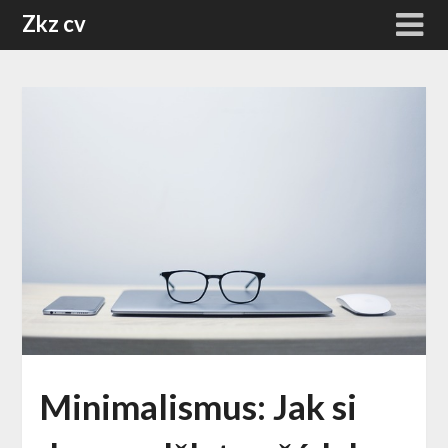
Skip
Zkz cv
to
content
Minimalismus: Jak si